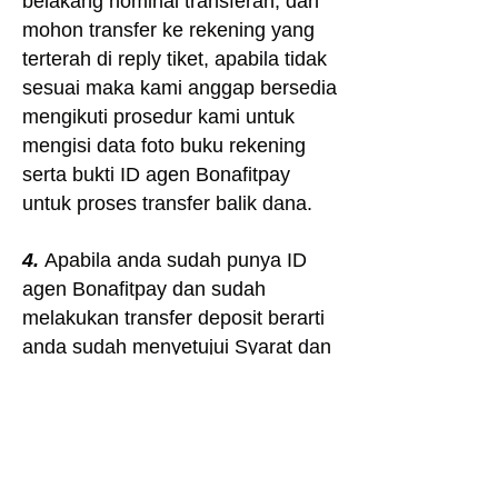
belakang nominal transferan, dan
mohon transfer ke rekening yang
terterah di reply tiket, apabila tidak
sesuai maka kami anggap bersedia
mengikuti prosedur kami untuk
mengisi data foto buku rekening
serta bukti ID agen Bonafitpay
untuk proses transfer balik dana.
4.
Apabila anda sudah punya ID
agen Bonafitpay dan sudah
melakukan transfer deposit berarti
anda sudah menyetujui Syarat dan
Ketentuan Bonafitpay, dan tidak
ada alasan untuk tidak mengikuti
aturan kami demi kenyaman
bersama.