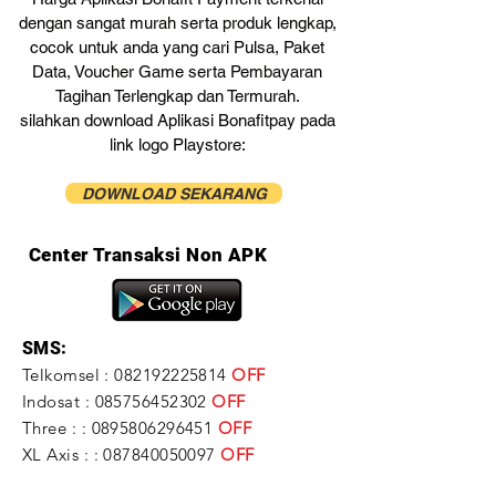
dengan sangat murah serta produk lengkap,
cocok untuk anda yang cari Pulsa, Paket
Data, Voucher Game serta Pembayaran
Tagihan Terlengkap dan Termurah.
silahkan download Aplikasi Bonafitpay pada
link logo Playstore:
DOWNLOAD SEKARANG
Center Transaksi Non APK
SMS:
Telkomsel :
082192225814
OFF
Indosat :
085756452302
OFF
Three : :
0895806296451
OFF
XL Axis : :
087840050097
OFF