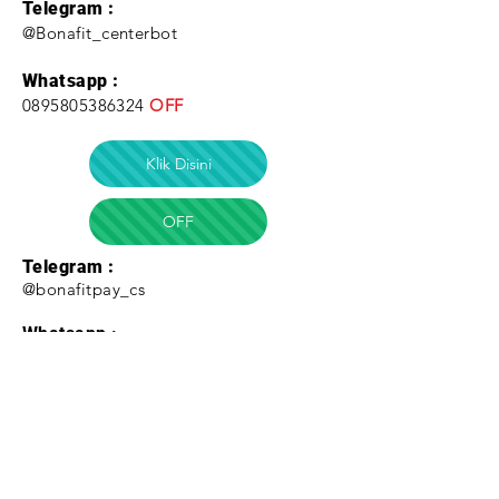
Telegram :
@Bonafit_centerbot
Whatsapp :
0895805386324
OFF
Klik Disini
OFF
Telegram :
@bonafitpay_cs
Whatsapp :
085342899994
081355099499
Call Center :
081355099499
Email :